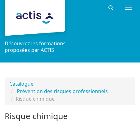
Aller au menu principal
Aller au contenu principal
Personnaliser l'interface
Togg
Rechercher 
Découvrez les formations
proposées par ACTIS
Catalogue
Prévention des risques professionnels
Risque chimique
Risque chimique