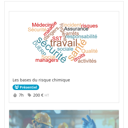
Les bases du risque chimique
Présentiel
Durée :
Prix :
7h
200 €
HT