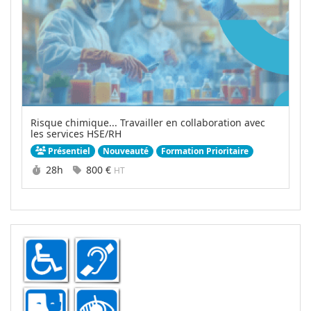
Risque chimique... Travailler en collaboration avec
les services HSE/RH
Nouveauté
Formation Prioritaire
Présentiel
Durée :
Prix :
28h
800 €
HT