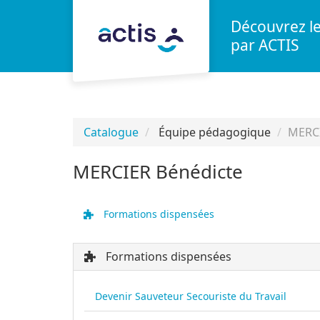
Aller au menu principal
Aller au contenu principal
Personnaliser l'interface
Découvrez l
par ACTIS
Catalogue
Équipe pédagogique
MERCI
MERCIER Bénédicte
Formations dispensées
Formations dispensées
Devenir Sauveteur Secouriste du Travail