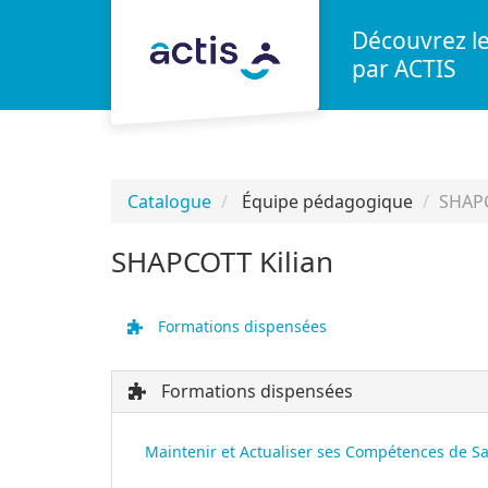
Aller au menu principal
Aller au contenu principal
Personnaliser l'interface
Découvrez l
par ACTIS
Catalogue
Équipe pédagogique
SHAPC
SHAPCOTT Kilian
Formations dispensées
Formations dispensées
Maintenir et Actualiser ses Compétences de Sa