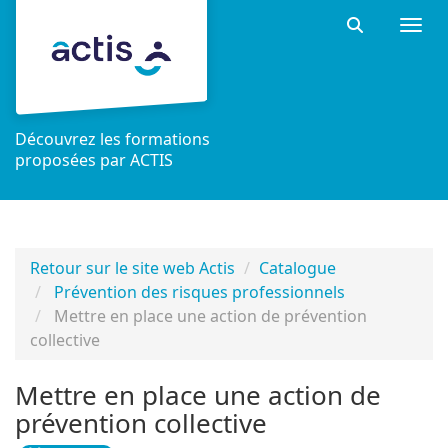
Aller au menu principal
Aller au contenu principal
Personnaliser l'interface
Togg
Rechercher 
Découvrez les formations
proposées par ACTIS
Retour sur le site web Actis
Catalogue
Prévention des risques professionnels
Mettre en place une action de prévention
collective
Mettre en place une action de
prévention collective