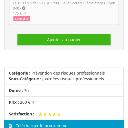
le 19/11/26 de 09:00 à 17:00 - Salle Socrate (3ème étage) - Lyon
(69) -
175 €
HT
COMPLÈTE
Ajouter au panier
Catégorie :
Prévention des risques professionnels
Sous-Catégorie :
Journées risques professionnels
Durée :
7h
Prix :
200 €
HT
★★★★★
★★★★★
Satisfaction :
Télécharger le programme