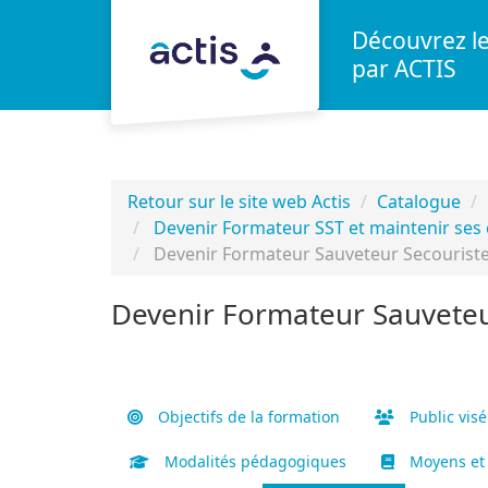
Aller au menu principal
Aller au contenu principal
Personnaliser l'interface
Découvrez l
par ACTIS
Retour sur le site web Actis
Catalogue
Devenir Formateur SST et maintenir se
Devenir Formateur Sauveteur Secouriste 
Devenir Formateur Sauveteur
Objectifs de la formation
Public visé
Modalités pédagogiques
Moyens et