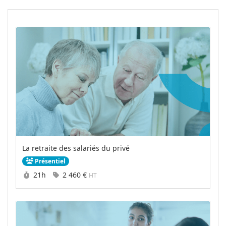
La retraite des salariés du privé
Présentiel
Durée :
Prix :
21h
2 460 €
HT