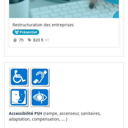
Restructuration des entreprises
Présentiel
Durée :
Prix :
7h
820 €
HT
Accessibilité PSH
(rampe, ascenseur, sanitaires,
adaptation, compensation, ... )