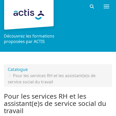
Aller au menu principal
Aller au contenu principal
Personnaliser l'interface
Togg
Rechercher 
Découvrez les formations
proposées par ACTIS
Catalogue
Pour les services RH et les assistant(e)s de
service social du travail
Pour les services RH et les
assistant(e)s de service social du
travail