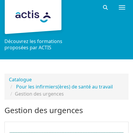
Aller au menu principal
Aller au contenu principal
Personnaliser l'interface
Togg
Rechercher 
Découvrez les formations
proposées par ACTIS
Catalogue
Pour les infirmiers(ères) de santé au travail
Gestion des urgences
Gestion des urgences