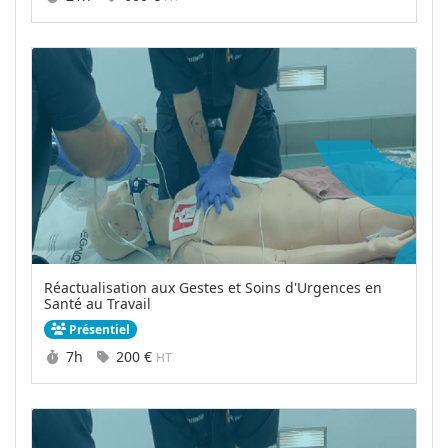
Réactualisation aux Gestes et Soins d'Urgences en
Santé au Travail
Présentiel
Durée :
Prix :
7h
200 €
HT