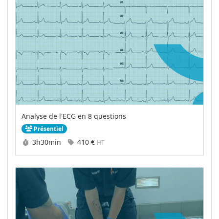
Analyse de l'ECG en 8 questions
Présentiel
Durée :
Prix :
3h30min
410 €
HT