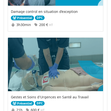
Damage control en situation d’exception
DPC
Présentiel
Durée :
Prix :
3h30min
200 €
HT
Gestes et Soins d'Urgences en Santé au Travail
DPC
Présentiel
Durée :
Prix :
21h
600 €
HT