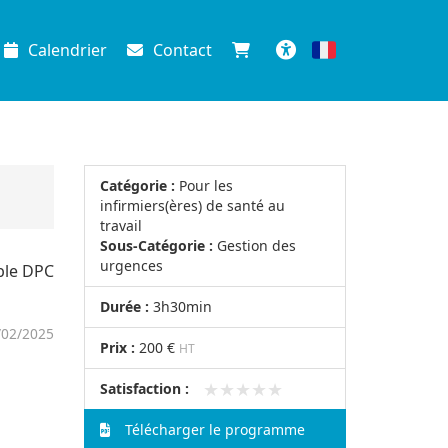
Calendrier
Contact
Français
Accessibilité
Catégorie :
Pour les
infirmiers(ères) de santé au
travail
Sous-Catégorie :
Gestion des
urgences
ible DPC
Durée :
3h30min
/02/2025
Prix :
200 €
HT
★★★★★
★★★★★
Satisfaction :
Télécharger le programme