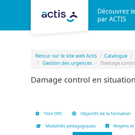
Aller au menu principal
Aller au contenu principal
Personnaliser l'interface
Découvrez l
par ACTIS
Retour sur le site web Actis
Catalogue
Gestion des urgences
Damage control
Damage control en situation
Titre DPC
Objectifs de la formation
Modalités pédagogiques
Moyens et