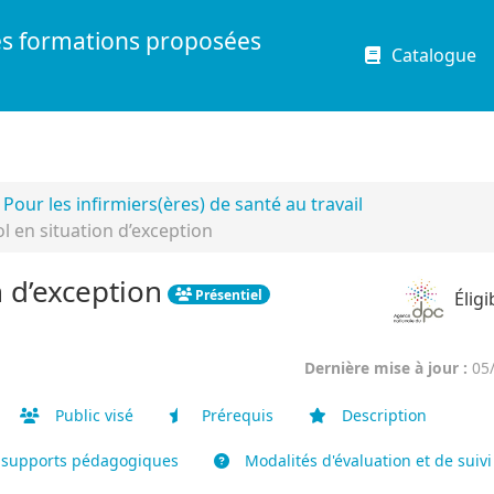
es formations proposées
Catalogue
Pour les infirmiers(ères) de santé au travail
 en situation d’exception
 d’exception
Présentiel
Élig
Dernière mise à jour :
05
Public visé
Prérequis
Description
 supports pédagogiques
Modalités d'évaluation et de suivi