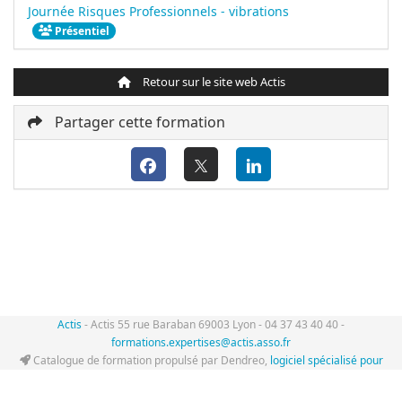
Journée Risques Professionnels - vibrations
Présentiel
Retour sur le site web Actis
Partager cette formation
Actis
- Actis 55 rue Baraban 69003 Lyon - 04 37 43 40 40 -
formations.expertises@actis.asso.fr
Catalogue de formation propulsé par Dendreo,
logiciel spécialisé pour
centres et organismes de formation
Déclaration d'accessibilité
: partiellement conforme