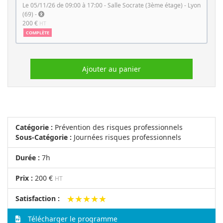
le 05/11/26 de 09:00 à 17:00 - Salle Socrate (3ème étage) - Lyon
(69) -
200 €
HT
COMPLÈTE
Ajouter au panier
Catégorie :
Prévention des risques professionnels
Sous-Catégorie :
Journées risques professionnels
Durée :
7h
Prix :
200 €
HT
★★★★★
★★★★★
Satisfaction :
Télécharger le programme