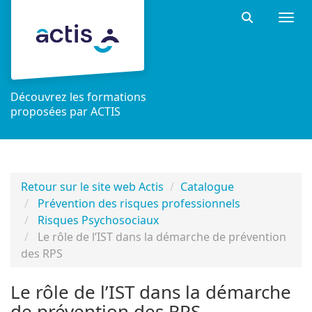
Aller au menu principal
Aller au contenu principal
Personnaliser l'interface
Togg
Rechercher 
Découvrez les formations
proposées par ACTIS
Retour sur le site web Actis
Catalogue
Prévention des risques professionnels
Risques Psychosociaux
Le rôle de l’IST dans la démarche de prévention
des RPS
Le rôle de l’IST dans la démarche
de prévention des RPS