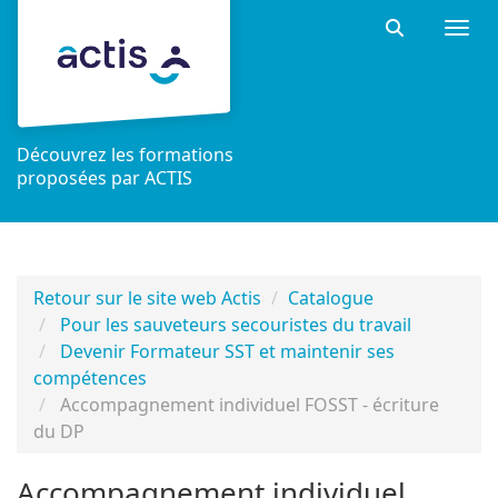
Aller au menu principal
Aller au contenu principal
Personnaliser l'interface
Togg
Rechercher 
Découvrez les formations
proposées par ACTIS
Retour sur le site web Actis
Catalogue
Pour les sauveteurs secouristes du travail
Devenir Formateur SST et maintenir ses
compétences
Accompagnement individuel FOSST - écriture
du DP
Accompagnement individuel