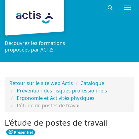
Aller au menu principal
Aller au contenu principal
Personnaliser l'interface
Togg
Rechercher 
Découvrez les formations
proposées par ACTIS
Retour sur le site web Actis
Catalogue
Prévention des risques professionnels
Ergonomie et Activités physiques
L'étude de postes de travail
L'étude de postes de travail
Présentiel