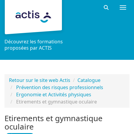
Aller au menu principal
Aller au contenu principal
Personnaliser l'interface
Togg
Rechercher 
Découvrez les formations
proposées par ACTIS
Retour sur le site web Actis
Catalogue
Prévention des risques professionnels
Ergonomie et Activités physiques
Etirements et gymnastique oculaire
Etirements et gymnastique
oculaire