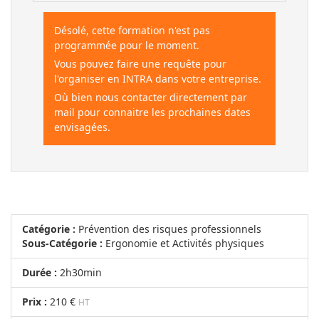
Désolé, cette formation n'est pas
programmée pour le moment.
Vous pouvez faire une requête pour
l'organiser en INTRA dans votre entreprise.
Où bien nous contacter directement par
mail pour connaitre les prochaines dates
envisagées.
Catégorie :
Prévention des risques professionnels
Sous-Catégorie :
Ergonomie et Activités physiques
Durée :
2h30min
Prix :
210 €
HT