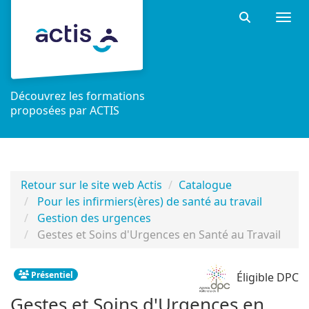
Aller au menu principal
Aller au contenu principal
Personnaliser l'interface
Togg
Rechercher 
Découvrez les formations
proposées par ACTIS
Retour sur le site web Actis
Catalogue
Pour les infirmiers(ères) de santé au travail
Gestion des urgences
Gestes et Soins d'Urgences en Santé au Travail
Présentiel
Éligible DPC
Gestes et Soins d'Urgences en